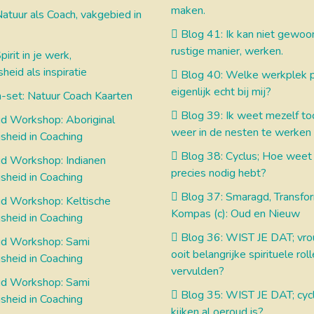
maken.
atuur als Coach, vakgebied in
Blog 41: Ik kan niet gewoo
rustige manier, werken.
irit in je werk,
heid als inspiratie
Blog 40: Welke werkplek p
eigenlijk echt bij mij?
-set: Natuur Coach Kaarten
Blog 39: Ik weet mezelf toc
 Workshop: Aboriginal
weer in de nesten te werken
sheid in Coaching
Blog 38: Cyclus; Hoe weet 
 Workshop: Indianen
precies nodig hebt?
sheid in Coaching
Blog 37: Smaragd, Transfo
 Workshop: Keltische
Kompas (c): Oud en Nieuw
sheid in Coaching
Blog 36: WIST JE DAT; vr
d Workshop: Sami
ooit belangrijke spirituele rol
sheid in Coaching
vervulden?
d Workshop: Sami
Blog 35: WIST JE DAT; cycl
sheid in Coaching
kijken al oeroud is?