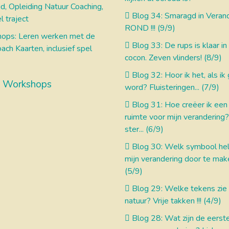
, Opleiding Natuur Coaching,
Blog 34: Smaragd in Verand
l traject
ROND !!! (9/9)
ops: Leren werken met de
Blog 33: De rups is klaar in
ach Kaarten, inclusief spel
cocon. Zeven vlinders! (8/9)
Blog 32: Hoor ik het, als i
 Workshops
word? Fluisteringen... (7/9)
Blog 31: Hoe creëer ik een 
ruimte voor mijn verandering
ster... (6/9)
Blog 30: Welk symbool he
mijn verandering door te mak
(5/9)
Blog 29: Welke tekens zie i
natuur? Vrije takken !!! (4/9)
Blog 28: Wat zijn de eerste