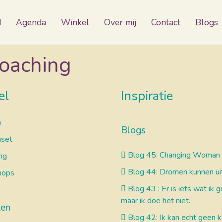
d
Agenda
Winkel
Over mij
Contact
Blogs
oaching
el
Inspiratie
n
Blogs
nset
Blog 45: Changing Woman
ng
Blog 44: Dromen kunnen u
hops
Blog 43 : Er is iets wat ik g
maar ik doe het niet.
ten
Blog 42: Ik kan echt geen 