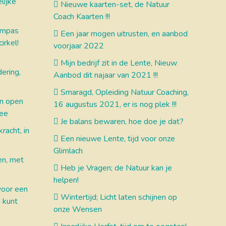
lijke
Nieuwe kaarten-set, de Natuur
Coach Kaarten !!!
ompas
Een jaar mogen uitrusten, en aanbod
irkel!
voorjaar 2022
Mijn bedrijf zit in de Lente, Nieuw
ering,
Aanbod dit najaar van 2021 !!!
Smaragd, Opleiding Natuur Coaching,
en open
16 augustus 2021, er is nog plek !!!
mee
Je balans bewaren, hoe doe je dat?
racht, in
Een nieuwe Lente, tijd voor onze
Glimlach
en, met
Heb je Vragen; de Natuur kan je
helpen!
voor een
Wintertijd; Licht laten schijnen op
n kunt
onze Wensen