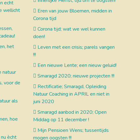
Innerlijke Herfst, tijd om te oogsten!
n echt
je wellicht
Eren van jouw Bloemen, midden in
Corona tijd
essen,
Corona tijd; wat we wel kunnen
cadeau!
doen!
en, het
Leven met een crisis; parels vangen
!!!
Een nieuwe Lente; een nieuw geluid!
e natuur
Smaragd 2020; nieuwe projecten !!!
s, voor de
Rectificatie; Smaragd, Opleiding
Natuur Coaching in APRIL en niet in
tuur als
juni 2020
Smaragd aanbod in 2020; Open
men, hoe
Middag op 11 december !
Mijn Pensioen Wens; tussentijds
 nu ècht
mogen oogsten !!!