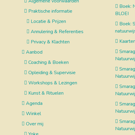
Algemene voorwaarden
Boek: N
Praktische informatie
BLOEI
Locatie & Prijzen
Boek: Sp
natuurwijs
Annulering & Referenties
Kaarten
Privacy & Klachten
Smaragd
Aanbod
Natuurwij
Coaching & Boeken
Smaragd
Opleiding & Supervisie
Natuurwij
Workshops & Lezingen
Smaragd
Kunst & Rituelen
Natuurwij
Agenda
Smarag
Natuurwij
Winkel
Smarag
Over mij
Natuurwij
Yoke