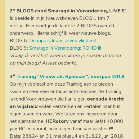
2*
BLOGS rond Smaragd in Verandering, LIVE !!!
Ik deelde in mijn Nieuwsbrieven BLOG 1 t/m 7
met je. Hier vindt je de laatste 2 BLOGS over dit
onderwerp. Hierna schrijf ik weer nieuwe blogs.
BLOG 8:
De rups is klaar, zeven vlinders!
BLOG 9:
Smaragd in Verandering: ROND !!!
Vraag: Ik vind het weer leuk om je reactie te lezen
op mijn blogs! Alvast bedankt.
3*
Training "Vrouw als Sjamaan", voorjaar 2018
Op mijn voorstel om deze Training aan te bieden
kwamen zeer veel enthousiaste reacties.De Training
is rond! Voor vrouwen die hun eigen
oeroude kracht
en wijsheid
willen versterken en vertalen naar hun
eigen leven en werk. We laten ons inspireren door
het sjamanisme,
HERstory
vanaf maar liefst 40.000
jaar BC en vooral, onze eigen bron van wijsheid!!!
Data
: 23&24 en 31 mei plus14 en 21&22 juni 2018