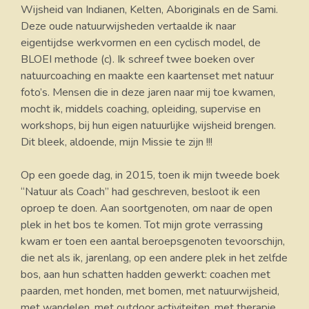
Wijsheid van Indianen, Kelten, Aboriginals en de Sami.
Deze oude natuurwijsheden vertaalde ik naar
eigentijdse werkvormen en een cyclisch model, de
BLOEI methode (c). Ik schreef twee boeken over
natuurcoaching en maakte een kaartenset met natuur
foto’s. Mensen die in deze jaren naar mij toe kwamen,
mocht ik, middels coaching, opleiding, supervise en
workshops, bij hun eigen natuurlijke wijsheid brengen.
Dit bleek, aldoende, mijn Missie te zijn !!!
Op een goede dag, in 2015, toen ik mijn tweede boek
“Natuur als Coach” had geschreven, besloot ik een
oproep te doen. Aan soortgenoten, om naar de open
plek in het bos te komen. Tot mijn grote verrassing
kwam er toen een aantal beroepsgenoten tevoorschijn,
die net als ik, jarenlang, op een andere plek in het zelfde
bos, aan hun schatten hadden gewerkt: coachen met
paarden, met honden, met bomen, met natuurwijsheid,
met wandelen, met outdoor activiteiten, met therapie