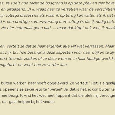
s, ze voelt hoe zacht de bosgrond is op deze plek en ziet bov
ig en uitdagend. 3) Ik vraag haar te vertellen waar de verschil
jn collega professionals waar ik op terug kan vallen als ik het
d is een prettige samenwerking met collega’s die ik nodig heb, 
 zie hier helemaal geen pad…… maar dat klopt ook wel, ik maa
, vertelt ze dat ze haar eigenlijk alle vijf wel verrassen. Maar
t zijn. En, hoe belangrijk deze aspecten voor haar blijken te z
eerst te onderzoeken of ze deze wensen in haar huidige werk ka
r opgelucht en weet hoe ze verder kan.
uiten werken, haar heeft opgeleverd. Ze vertelt: “Het is eigenlij
opeeens ze zeker iets te "weten". Ja, dat is het, ik kon buiten let
 mee bezig. Ik vind het wel heel frappant dat die plek mij vervolge
 dat gaat helpen bij het vinden.