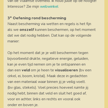
van de Vlaamse overheid. Ik houd jullie op de hoogte!
Interesse? Zie mijn
webwinkel
3* Oefening rond bescherming
Naast bescherming via wetten en regels is het fijn
als we
onszelf
kunnen beschermen, op het moment
dat we dat nodig hebben. Dat kan op de volgende
manier:
Op het moment dat je je wilt beschermen tegen
bijvoorbeeld drukte, negatieve energie, geluiden,
kan je even tijd nemen om je te ontspannen en
dan een
veld
om je heen te
visualiseren
(bv een
cirkel, ei, boom, kristal). Maak deze in gedachten
van een materiaal waar binnen jij je veilig voelt.
(bv glas, stekels). Voel precies hoeveel ruimte jij
nodig hebt, binnen dat veld en sluit het goed af,
voor en achter, links en rechts en vooral ook
onder en boven je.