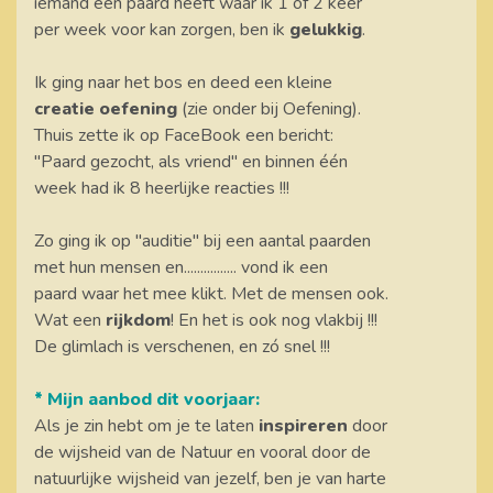
iemand een paard heeft waar ik 1 of 2 keer
per week voor kan zorgen, ben ik
gelukkig
.
Ik ging naar het bos en deed een kleine
creatie oefening
(zie onder bij Oefening).
Thuis zette ik op FaceBook een bericht:
"Paard gezocht, als vriend" en binnen één
week had ik 8 heerlijke reacties !!!
Zo ging ik op "auditie" bij een aantal paarden
met hun mensen en................ vond ik een
paard waar het mee klikt. Met de mensen ook.
Wat een
rijkdom
! En het is ook nog vlakbij !!!
De glimlach is verschenen, en zó snel !!!
* Mijn aanbod dit voorjaar:
Als je zin hebt om je te laten
inspireren
door
de wijsheid van de Natuur en vooral door de
natuurlijke wijsheid van jezelf, ben je van harte