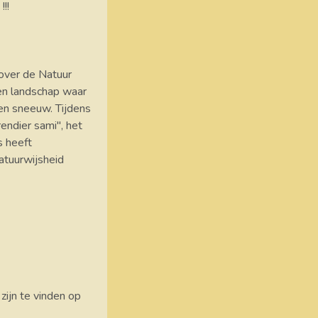
!!!
 over de Natuur
 een landschap waar
 en sneeuw. Tijdens
endier sami", het
s heeft
atuurwijsheid
zijn te vinden op