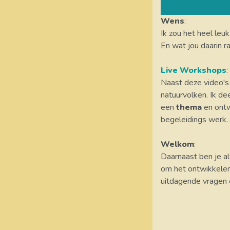
Wens
:
Ik zou het heel leu
En wat jou daarin ra
Live Workshops
:
Naast deze video's
natuurvolken. Ik de
een
thema
en ontw
begeleidings werk
Welkom
:
Daarnaast ben je a
om het ontwikkelen 
uitdagende vragen 