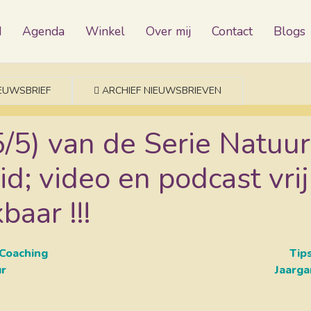
d
Agenda
Winkel
Over mij
Contact
Blogs
IEUWSBRIEF
ARCHIEF NIEUWSBRIEVEN
5/5) van de Serie Natuur
d; video en podcast vrij
baar !!!
Coaching
Tip
ur
Jaarga