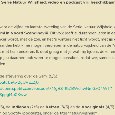
 Serie Natuur Wijsheid; video en podcast vrij beschikbaar
 voor de vijfde en laatste tweeling van de Serie Natuur Wijsheid,
mi in Noord Scandinavië
. Dit volk leeft al duizenden jaren in
ker wordt, met de zon, en het 's winters niet licht wordt, met ijs
maanden heb ik me mogen verdiepen in de natuurwijsheid van de "r
 met hun rendieren. Ik deel graag met je wat mij tijdens deze rei
oop jou daarmee ook weer te mogen aanraken, zodat we, samen, n
den.
 de aflevering over de Sami (5/5):
/youtu.be/x-2gUVEzZj8
s://open.spotify.com/episode/7MgBSTl8ZBWdhwNmGxO4WT?
SppgI4o0Kww
/5), de
Indianen
(2/5) de
Kelten
(3/5) en de
Aboriginals
(4/5) 
n op Spotify (podcasts), onder de titel "natuurwijsheid".