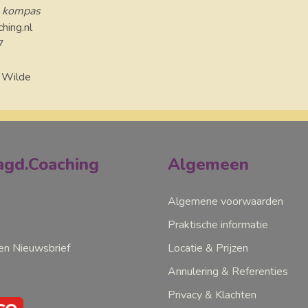
s kompas
ing.nl
7
 Wilde
gd.Coaching
Algemeen
Algemene voorwaarden
Praktische informatie
n Nieuwsbrief
Locatie & Prijzen
Annulering & Referenties
Privacy & Klachten