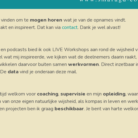
k vinden om te
mogen horen
wat je van de opnames vindt.
akt en inspireert. Dat kan via
contact
. Dank je wel alvast!
 en podcasts bied ik ook LIVE Workshops aan rond de wijsheid 
el wat mij inspireerde, we kijken wat de deelnemers daarin raak
ikkelen daarvoor buiten samen
werkvormen
. Direct inzetbaar 
. De
data
vind je onderaan deze mail.
ltijd welkom voor
coaching
,
supervisie
en mijn
opleiding
, waar
van onze eigen natuurlijke wijsheid, als kompas in leven en wer
en projecten ben ik graag
beschikbaar
. Je bent van harte welk