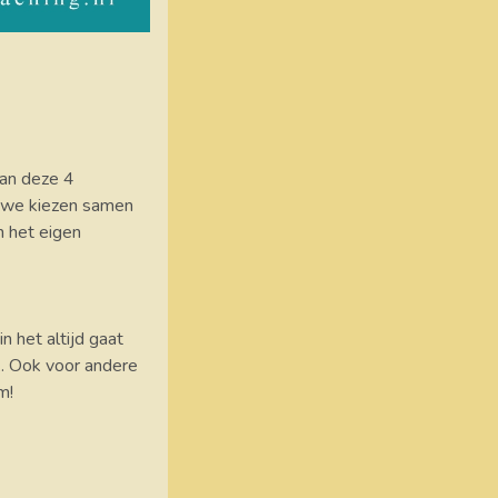
van deze 4
t, we kiezen samen
in het eigen
in het altijd gaat
k. Ook voor andere
om!