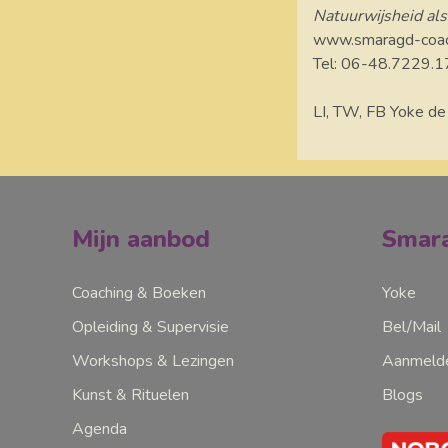
Natuurwijsheid al
www.smaragd-coach
Tel: 06-48.7229.1
LI, TW, FB Yoke de
Mijn aanbod
Smara
Coaching & Boeken
Yoke
Opleiding & Supervisie
Bel/Mail
Workshops & Lezingen
Aanmelde
Kunst & Rituelen
Blogs
Agenda