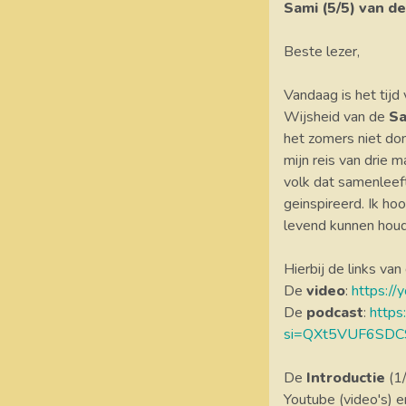
Sami (5/5) van de
Beste lezer,
Vandaag is het tijd
Wijsheid van de
Sa
het zomers niet don
mijn reis van drie 
volk dat samenleeft
geinspireerd. Ik h
levend kunnen hou
Hierbij de links van
De
video
:
https:/
De
podcast
:
http
si=QXt5VUF6SDC
De
Introductie
(1
Youtube (video's) e