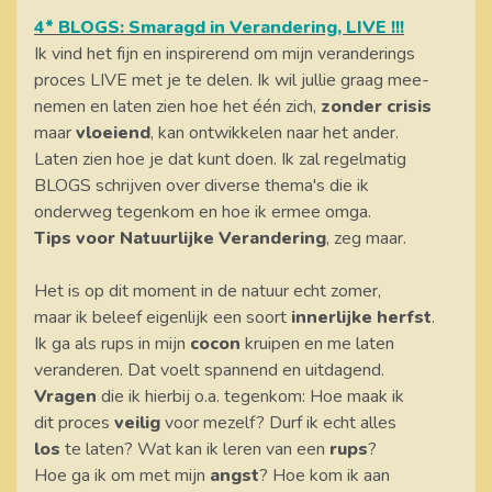
4* BLOGS: Smaragd in Verandering, LIVE !!!
Ik vind het fijn en inspirerend om mijn veranderings
proces LIVE met je te delen. Ik wil jullie graag mee-
nemen en laten zien hoe het één zich,
zonder crisis
maar
vloeiend
, kan ontwikkelen naar het ander.
Laten zien hoe je dat kunt doen. Ik zal regelmatig
BLOGS schrijven over diverse thema's die ik
onderweg tegenkom en hoe ik ermee omga.
Tips voor Natuurlijke Verandering
, zeg maar.
Het is op dit moment in de natuur echt zomer,
maar ik beleef eigenlijk een soort
innerlijke herfst
.
Ik ga als rups in mijn
cocon
kruipen en me laten
veranderen. Dat voelt spannend en uitdagend.
Vragen
die ik hierbij o.a. tegenkom: Hoe maak ik
dit proces
veilig
voor mezelf? Durf ik echt alles
los
te laten? Wat kan ik leren van een
rups
?
Hoe ga ik om met mijn
angst
? Hoe kom ik aan