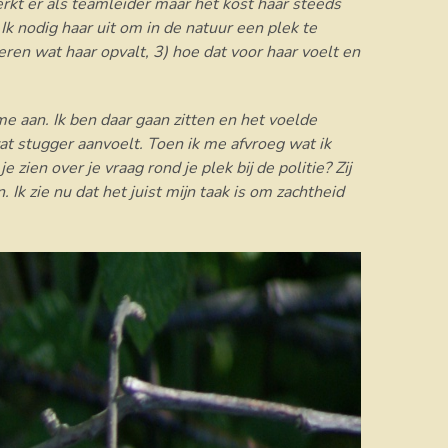
werkt er als teamleider maar het kost haar steeds
 Ik nodig haar uit om in de natuur een plek te
eren wat haar opvalt, 3) hoe dat voor haar voelt en
me aan. Ik ben daar gaan zitten en het voelde
wat stugger aanvoelt. Toen ik me afvroeg wat ik
e zien over je vraag rond je plek bij de politie? Zij
 Ik zie nu dat het juist mijn taak is om zachtheid