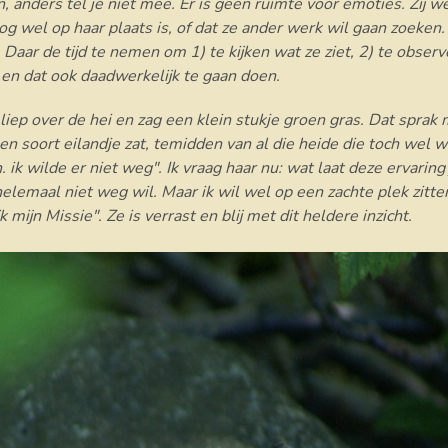
n, anders tel je niet mee. Er is geen ruimte voor emoties. Zij 
 nog wel op haar plaats is, of dat ze ander werk wil gaan zoeken.
 Daar de tijd te nemen om 1) te kijken wat ze ziet, 2) te observ
 en dat ook daadwerkelijk te gaan doen.
liep over de hei en zag een klein stukje groen gras. Dat sprak 
en soort eilandje zat, temidden van al die heide die toch wel 
 ik wilde er niet weg". Ik vraag haar nu: wat laat deze ervaring j
helemaal niet weg wil. Maar ik wil wel op een zachte plek zitten.
ijk mijn Missie". Ze is verrast en blij met dit heldere inzicht.