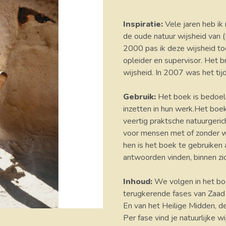
Inspiratie:
Vele jaren heb ik 
de oude natuur wijsheid van (
2000 pas ik deze wijsheid toe
opleider en supervisor. Het br
wijsheid. In 2007 was het tij
Gebruik:
Het boek is bedoeld
inzetten in hun werk.Het boe
veertig praktsche natuurgeric
voor mensen met of zonder w
hen is het boek te gebruiken 
antwoorden vinden, binnen zic
Inhoud:
We volgen in het bo
terugkerende fases van Zaad 
En van het Heilige Midden, d
Per fase vind je natuurlijke w