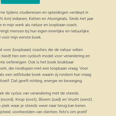
me tijdens studiereizen en opleidingen verdiept in
N Am) indianen, Kelten en Aboriginals. Sinds het jaar
 in mijn werk als natuur en loopbaan coach,
engt mensen bij hun eigen innerlijke en natuurlijke
d voor mijn eerste boek.
 voor (loopbaan) coaches die de natuur willen
k biedt hen een cyclisch model voor verandering en
hte oefeningen. Ook is het boek bruikbaar
erk, die rondlopen met een loopbaan vraag. Voor
als een zelfstudie boek waarin zij rondom hun vraag
hzelf. Dat geeft richting, energie en beweging.
ek de cyclus van verandering met de steeds
(noord), Knop (oost), Bloem (zuid) en Vrucht (west).
e plek waar je steeds weer naar terug kan keren.
ijsheid, voorbeelden van cliënten, foto’s om jezelf