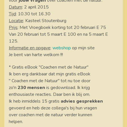
voor
jouw vragen
over coachen met de natuur.
Datum
: 2 april 2015
Tijd
: 10.30 tot 16.30
Locatie
: Kasteel Stoutenburg
Prijs
: Met Vroegboek korting tot 20 februari E 75
Van 20 februari tot 5 maart E 100 en na 5 maart E
125.
Informatie en opgave
:
webshop
op mijn site
Je bent van harte welkom !!!
* Gratis eBook "Coachen met de Natuur"
Ik ben erg dankbaar dat mijn gratis eBook
" Coachen met de Natuur" tot nu toe door
zo'n
230 mensen
is gedownload. Ik krijg
enthousiaste reacties. Daar ben ik blij om.
Ik heb inmiddels 15 gratis
advies gesprekken
gevoerd en heb deze collega's bij hun vragen
over coachen met de natuur verder kunnen
helpen.