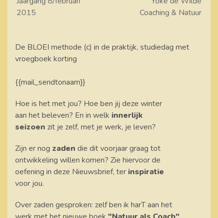
Jaargang 8/februari
Yoke de Wilde
2015
Coaching & Natuur
De BLOEI methode (c) in de praktijk, studiedag met
vroegboek korting
{{mail_sendtonaam}}
Hoe is het met jou? Hoe ben jij deze winter
aan het beleven? En in welk
innerlijk
seizoen
zit je zelf, met je werk, je leven?
Zijn er nog
zaden
die dit voorjaar graag tot
ontwikkeling willen komen? Zie hiervoor de
oefening in deze Nieuwsbrief, ter
inspiratie
voor jou.
Over zaden gesproken: zelf ben ik harT aan het
werk met het nieuwe boek
"Natuur als Coach"
.