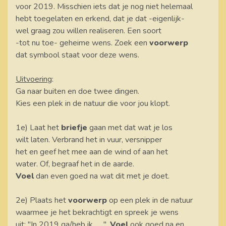
voor 2019. Misschien iets dat je nog niet helemaal
hebt toegelaten en erkend, dat je dat -eigenlijk-
wel graag zou willen realiseren. Een soort
-tot nu toe- geheime wens. Zoek een
voorwerp
dat symbool staat voor deze wens.
Uitvoering
:
Ga naar buiten en doe twee dingen.
Kies een plek in de natuur die voor jou klopt.
1e) Laat het
briefje
gaan met dat wat je los
wilt laten. Verbrand het in vuur, versnipper
het en geef het mee aan de wind of aan het
water. Of, begraaf het in de aarde.
Voel
dan even goed na wat dit met je doet.
2e) Plaats het
voorwerp
op een plek in de natuur
waarmee je het bekrachtigt en spreek je wens
uit; "In 2019 ga/heb ik.......".
Voel
ook goed na en