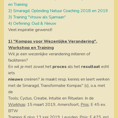
en Training
2) Smaragd, Opleiding Natuur Coaching 2018 en 2019
3) Training "Vrouw als Sjamaan"
4) Oefening: Oud & Nieuw
Veel inspiratie gewenst!
1) "Kompas voor Wezenlijke Verandering",
Workshop en Training
Wil je een wezenlijke verandering initieren of
faciliteren?
En wil je met zowel het
proces
als het
resultaat
echt
iets
nieuws
creëren? Je maakt resp. kennis en leert werken
met de Smaragd, Transformatie Kompas" (c), o.a. met
de
Tools; Cyclus, Creatie, Intuitie en Rituelen. In de
Workhop
: 15 maart 2019, Amersfoort,
Prijs
: E 45 ex.
BTW
Training
: 6 plus 13 juni 2019, Leusden,
Prijs
: E 475, incl.