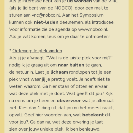
Als je interesse hebt kan je
lid worden
van de VNC
(als je lid bent van de NOBCO), door een mail te
sturen aan vnc@nobco.nl. Aan het Symposium
kunnen ook
niet-leden
deelnemen, als introducee.
Voor informatie zie de agenda op www.nobco.nl.
Als je wilt komen; leuk om je daar te ontmoeten!
*
Oefening: Je plek vinden
Als jij je afvraagt "Wat is de juiste plek voor mij?"
nodig ik je graag uit om
naar buiten
te gaan,
de natuur in. Laat je
lichaam
rondlopen tot je een
plek vindt waar jij je prettig voelt. Je hoeft niet te
weten waarom. Ga hier staan of zitten en ervaar
wat deze plek met je doet. Wat geeft dit jou? Kijk
nu eens om je heen en
observeer
wat je allemaal
ziet. Kies dan 1 ding uit, dat jou nu het meest raakt,
opvalt. Geef hier woorden aan, wat
betekent
dit
voor jou?. Ga dan na, wat deze ervaring je laat
zien over jouw unieke plek. Ik ben benieuwd,