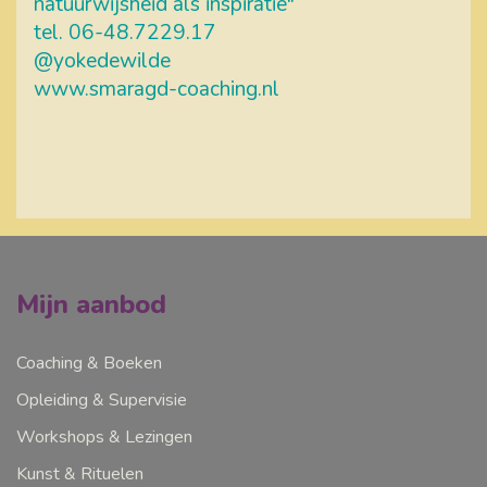
natuurwijsheid als inspiratie"
tel. 06-48.7229.17
@yokedewilde
www.smaragd-coaching.nl
Mijn aanbod
Coaching & Boeken
Opleiding & Supervisie
Workshops & Lezingen
Kunst & Rituelen