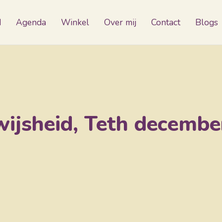
d
Agenda
Winkel
Over mij
Contact
Blogs
 wijsheid, Teth decemb