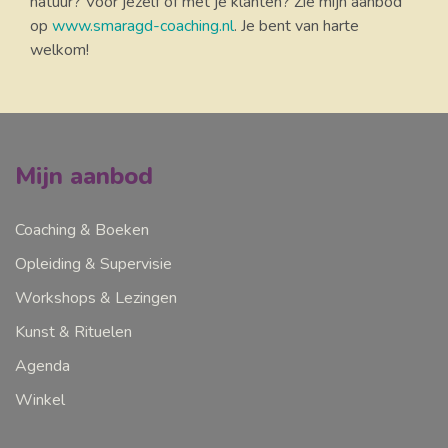
natuur? Voor jezelf of met je klanten? Zie mijn aanbod
op
www.smaragd-coaching.nl
. Je bent van harte
welkom!
Mijn aanbod
Coaching & Boeken
Opleiding & Supervisie
Workshops & Lezingen
Kunst & Rituelen
Agenda
Winkel