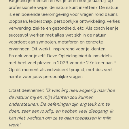
Begeleid je mensen en wil je leren hoe je daarbij, op
professionele wijze, de natuur kunt inzetten? De natuur
is een boeiende leeromgeving voor vragen rond balans,
loopbaan, leiderschap, persoonlijke ontwikkeling, verlies
verwerking, ziekte en gezondheid, etc. Als coach leer je
succesvol werken met alles wat zich in de natuur
voordoet aan symbolen, metaforen en concrete
ervaringen. Dit werkt inspirerend voor je klanten.
En ook voor jezelf! Deze Opleiding bied ik inmiddels,
met heel veel plezier, in 2023 voor de 27e keer aan !!!.
Op dit moment als individueel tyraject, met dus veel
ruimte voor jouw persoonlijke vragen.
Citaat deelnemer:
"Ik was èrg nieuwsgierig naar hoe
de natuur mij en mijn klanten zou kunnen
ondersteunen. De oefeningen zijn erg leuk om te
doen, zeer eenvoudig, en hebben veel diepgang. Ik
kan niet wachten om ze te gaan toepassen in mijn
werk"
.